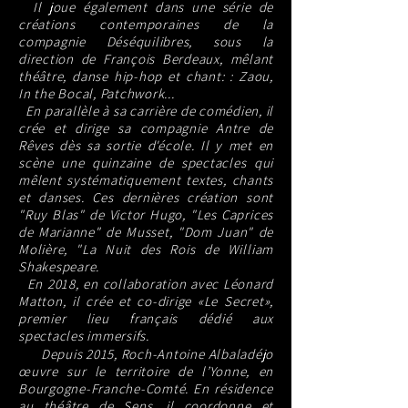
Il joue également dans une série de
créations contemporaines de la
compagnie Déséquilibres, sous la
direction de François Berdeaux, mêlant
théâtre, danse hip-hop et chant: : Zaou,
In the Bocal, Patchwork...
En parallèle à sa carrière de comédien, il
crée et dirige sa compagnie Antre de
Rêves dès sa sortie d'école. Il y met en
scène une quinzaine de spectacles qui
mêlent systématiquement textes, chants
et danses. Ces dernières création sont
"Ruy Blas" de Victor Hugo, "Les Caprices
de Marianne" de Musset, "Dom Juan" de
Molière, "La Nuit des Rois de William
Shakespeare.
En 2018, en collaboration avec Léonard
Matton, il crée et co-dirige «Le Secret»,
premier lieu français dédié aux
spectacles immersifs.
Depuis 2015, Roch-Antoine Albaladéjo
œuvre sur le territoire de l’Yonne, en
Bourgogne-Franche-Comté. En résidence
au théâtre de Sens, il coordonne et