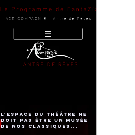
Le Programme de FantaZía est arriv
A2R COMPAGNIE - Antre de Rêves
ANTRE DE RÊVES
L'espace du théâtre ne
doit pas être un musée
de nos classiques...