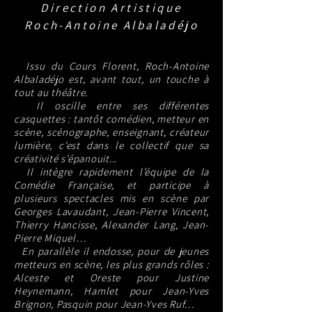
Direction Artistique
Roch-Antoine Albaladéjo
Issu du Cours Florent, Roch-Antoine
Albaladéjo est, avant tout, un touche à
tout au théâtre.
Il oscille entre ses différentes
casquettes : tantôt comédien, metteur en
scène, scénographe, enseignant, créateur
lumière, c'est dans le collectif que sa
créativité s’épanouit...
Il intègre rapidement l’équipe de la
Comédie Française, et participe à
plusieurs spectacles mis en scène par
Georges Lavaudant, Jean-Pierre Vincent,
Thierry Hancisse, Alexander Lang, Jean-
Pierre Miquel…
En parallèle il endosse, pour de jeunes
metteurs en scène, les plus grands rôles :
Alceste et Oreste pour Justine
Heynemann, Hamlet pour Jean-Yves
Brignon, Pasquin pour Jean-Yves Ruf…