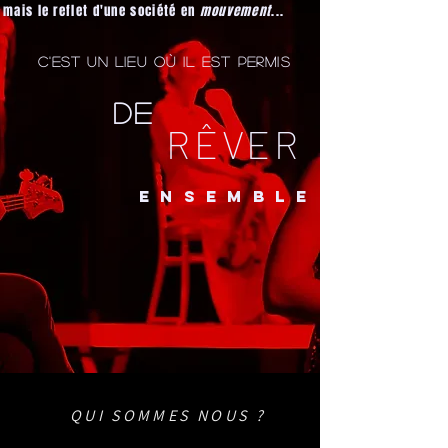
mais le reflet d'une société en
mouvement
...
C'est un lieu où il est permis
de
RÊVER
ENSEMBLE
QUI SOMMES NOUS ?