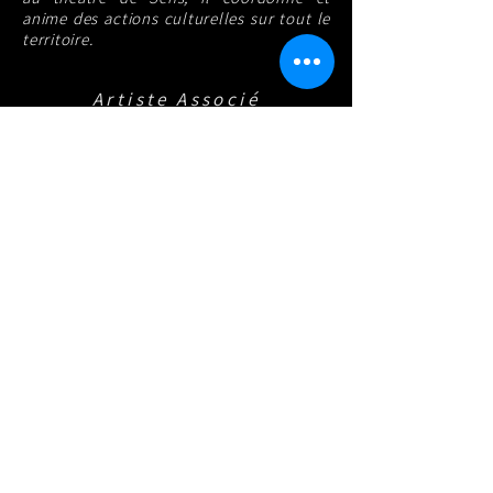
anime des actions culturelles sur tout le
territoire.
Artiste Associé
Léonard Matton /
Metteur en Scène
Léonard Matton rejoint la Compagnie
en 2004 en tant que comédien dans
"Le Théâtre Ambulant Chopalovitch".
Puis , il met en scène et adapte
"Malade imaginaire", "Les Fleurs
gelées", "À la Folie Feydeau !", "Elle
et Lui et Lui", " Helsingør - château
d'Hamlet", "Face à face". En 2022, il
écrit, met en scène et interprète
"HPNS, marché pirate sur le
darknet".​ Il co-dirige la Compagnie
entre 2006 et 2020 et imagine "Le
Secret" lieu de Théâtre Immersif ou
sera créé "Helsingør, Château