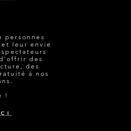
ROPES
ROPES
e personnes
 et leur envie
s spectateurs
'offrir des
ecture, des
ratuité à nos
ans.
é !
ICI