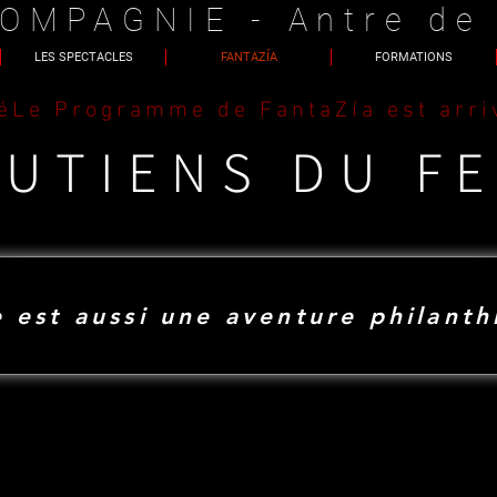
OMPAGNIE - Antre de
LES SPECTACLES
FANTAZÍA
FORMATIONS
é
OUTIENS DU FE
e est aussi une aventure philanth
ES DONATEU
ES DONATEU