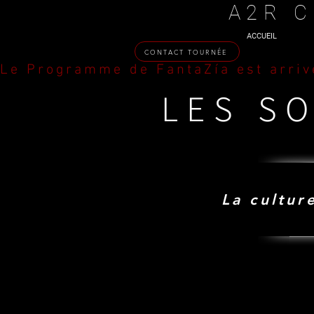
A2R C
ACCUEIL
CONTACT TOURNÉE
Le Programme de FantaZía est arriv
LES S
La cultur
L
L