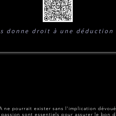
s donne droit à une déduction
ES BÉNÉVOL
ES BÉNÉVOL
A ne pourrait exister sans l'implication dévou
passion sont essentiels pour assurer le bon d