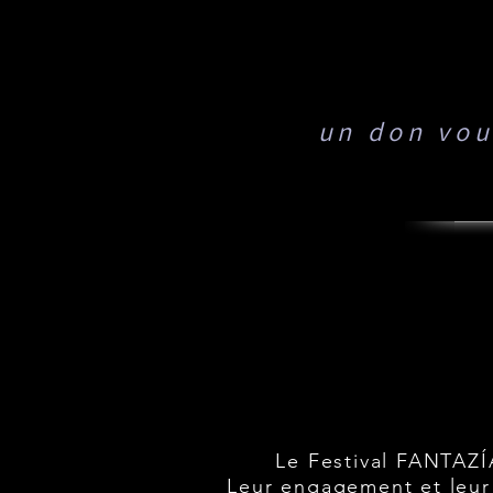
un don vou
L
L
Le Festival FANTAZÍ
Leur engagement et leur 