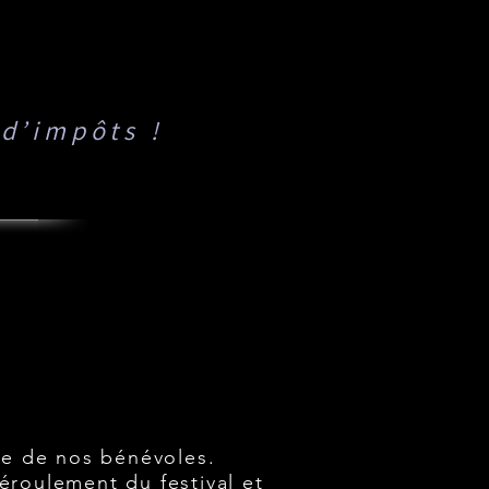
 d’impôts !
ES
ES
ée de nos bénévoles.
éroulement du festival et