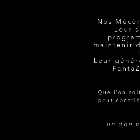
Nos Mécène
Leur s
program
maintenir d
Leur généro
FantaZ
Que l'on soi
peut contri
un don v