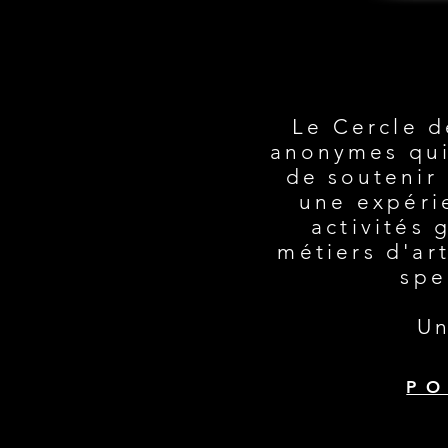
LE C
LE C
Le Cercle d
anonymes qui,
de soutenir 
une expérie
activités 
métiers d'ar
spe
Un
PO