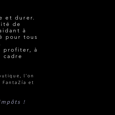
e et durer.
lité de
aidant à
té pour tous
.
 profiter, à
n cadre
outique, l'on
 FantaZía et
’impôts !